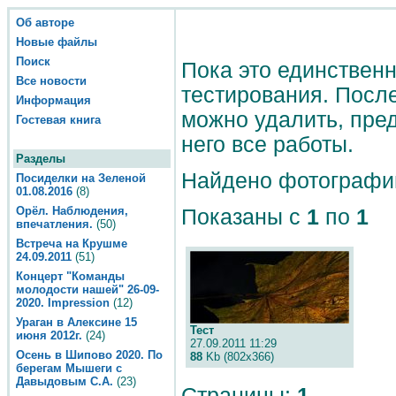
Об авторе
Новые файлы
Поиск
Пока это единственн
Все новости
тестирования. После
Информация
можно удалить, пре
Гостевая книга
него все работы.
Разделы
Найдено фотографи
Посиделки на Зеленой
01.08.2016
(8)
Орёл. Наблюдения,
Показаны с
1
по
1
впечатления.
(50)
Встреча на Крушме
24.09.2011
(51)
Концерт "Команды
молодости нашей" 26-09-
2020. Impression
(12)
Ураган в Алексине 15
Тест
июня 2012г.
(24)
27.09.2011 11:29
Осень в Шипово 2020. По
88
Kb (802x366)
берегам Мышеги с
Давыдовым С.А.
(23)
Страницы:
1